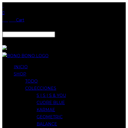
Ir
al
contenido
€
0,00
Cart
Search
Close
INICIO
SHOP
TODO
COLECCIONES
S | S | S & YOU
CUORE BLUE
KARMAE
GEOMETRIC
BALANCE