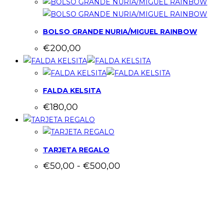
BOLSO GRANDE NURIA/MIGUEL RAINBOW
€
200,00
FALDA KELSITA
€
180,00
TARJETA REGALO
Rango
€
50,00
-
€
500,00
de
precios:
CONTACTO
desde
€50,00
Dirección:
Banys Vells 3 Local 2 08003 Barcelona
hasta
Teléfono:
+34931284704
€500,00