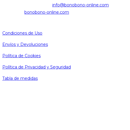
Se
Correo electrónico:
info@bonobono-online.com
abre
Web:
bonobono-online.com
en
LEGAL
tu
Condiciones de Uso
aplicación
Envíos y Devoluciones
Política de Cookies
Política de Privacidad y Seguridad
Tabla de medidas
SÍGUENOS
Se
abre
en
Se
una
abre
nueva
en