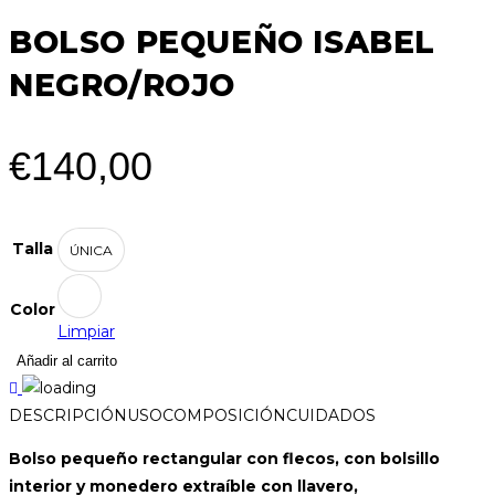
BOLSO PEQUEÑO ISABEL
NEGRO/ROJO
€
140,00
Talla
ÚNICA
Color
Limpiar
BOLSO
Añadir al carrito
PEQUEÑO
ISABEL
DESCRIPCIÓN
USO
COMPOSICIÓN
CUIDADOS
NEGRO/ROJO
Bolso pequeño rectangular con flecos, con bolsillo
cantidad
interior y monedero extraíble con llavero,