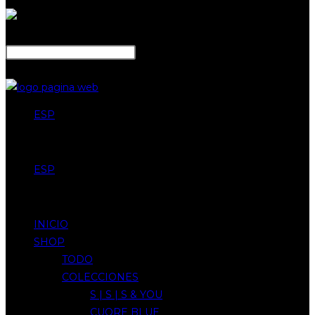
Search
Close
ESP
Menu
ESP
Menu
INICIO
SHOP
TODO
COLECCIONES
S | S | S & YOU
CUORE BLUE