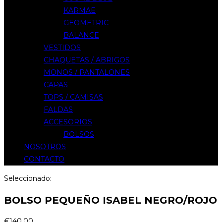
KARMAE
GEOMETRIC
BALANCE
VESTIDOS
CHAQUETAS / ABRIGOS
MONOS / PANTALONES
CAPAS
TOPS / CAMISAS
FALDAS
ACCESORIOS
BOLSOS
NOSOTROS
CONTACTO
Seleccionado:
BOLSO PEQUEÑO ISABEL NEGRO/ROJO
€
140,00