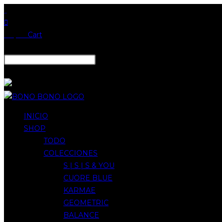
Ir
al
contenido
€
0,00
Cart
Search
Close
INICIO
SHOP
TODO
COLECCIONES
S | S | S & YOU
CUORE BLUE
KARMAE
GEOMETRIC
BALANCE