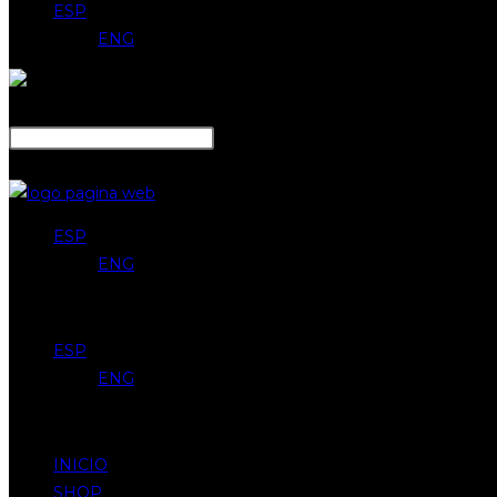
ESP
ENG
Search
Close
ESP
ENG
Menu
ESP
ENG
Menu
INICIO
SHOP