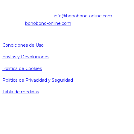
Dirección:
Banys Vells 3 Local 2 08003 Barcelona
Teléfono:
+34931284704
Se
Correo electrónico:
info@bonobono-online.com
abre
Web:
bonobono-online.com
en
LEGAL
tu
Condiciones de Uso
aplicación
Envíos y Devoluciones
Política de Cookies
Política de Privacidad y Seguridad
Tabla de medidas
SÍGUENOS
Se
abre
en
Se